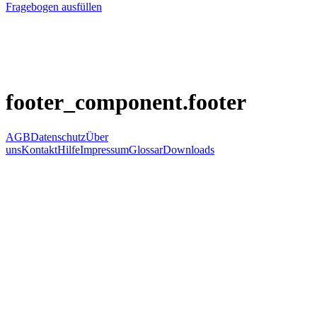
Fragebogen ausfüllen
footer_component.footer
AGB
Datenschutz
Über
uns
Kontakt
Hilfe
Impressum
Glossar
Downloads